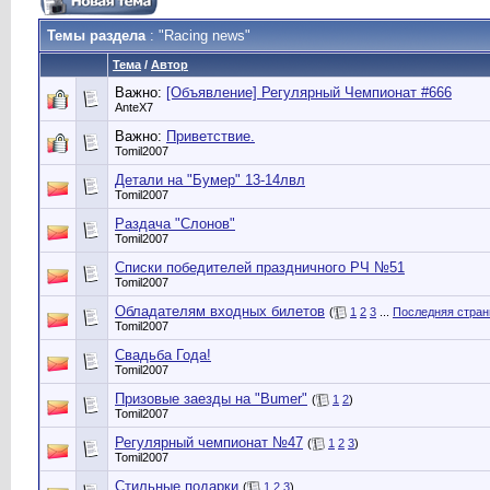
Темы раздела
: "Racing news"
Тема
/
Автор
Важно:
[Объявление] Регулярный Чемпионат #666
AnteX7
Важно:
Приветствие.
Tomil2007
Детали на "Бумер" 13-14лвл
Tomil2007
Раздача "Слонов"
Tomil2007
Списки победителей праздничного РЧ №51
Tomil2007
Обладателям входных билетов
(
1
2
3
...
Последняя стран
Tomil2007
Свадьба Года!
Tomil2007
Призовые заезды на "Bumer"
(
1
2
)
Tomil2007
Регулярный чемпионат №47
(
1
2
3
)
Tomil2007
Стильные подарки
(
1
2
3
)