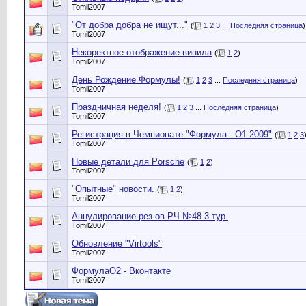
Tomil2007
"От добра добра не ищут..."
(
1
2
3
...
Последняя страница
)
Tomil2007
Некоректное отображение винила
(
1
2
)
Tomil2007
День Рождение Формулы!
(
1
2
3
...
Последняя страница
)
Tomil2007
Праздничная неделя!
(
1
2
3
...
Последняя страница
)
Tomil2007
Регистрация в Чемпионате "Формула - О1 2009"
(
1
2
3
Tomil2007
Новые детали для Porsche
(
1
2
)
Tomil2007
"Опытные" новости.
(
1
2
)
Tomil2007
Аннулирование рез-ов РЧ №48 3 тур.
Tomil2007
Обновление "Virtools"
Tomil2007
ФормулаО2 - Вконтакте
Tomil2007