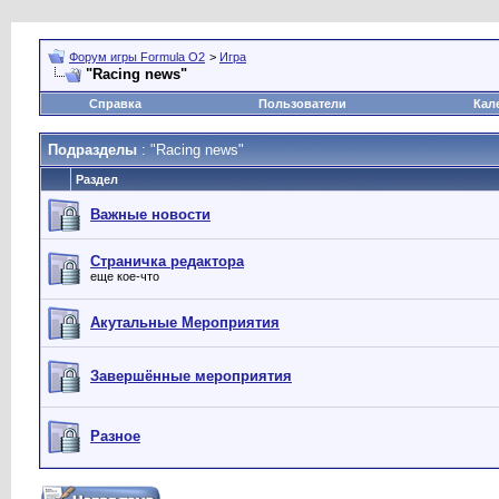
Форум игры Formula O2
>
Игра
"Racing news"
Справка
Пользователи
Кал
Подразделы
: "Racing news"
Раздел
Важные новости
Страничка редактора
еще кое-что
Акутальные Мероприятия
Завершённые мероприятия
Разное