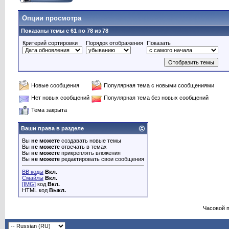
Опции просмотра
Показаны темы с 61 по 78 из 78
Критерий сортировки
Порядок отображения
Показать
Новые сообщения
Популярная тема с новыми сообщениями
Нет новых сообщений
Популярная тема без новых сообщений
Тема закрыта
Ваши права в разделе
Вы
не можете
создавать новые темы
Вы
не можете
отвечать в темах
Вы
не можете
прикреплять вложения
Вы
не можете
редактировать свои сообщения
BB коды
Вкл.
Смайлы
Вкл.
[IMG]
код
Вкл.
HTML код
Выкл.
Часовой 