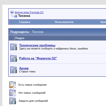
Форум игры Formula O2
Техзона
Справка
Пользователи
Кал
Подразделы
: Техзона
Раздел
Технические проблемы
Здесь вы можете сообщить о найденных багах, ошибках
Работа на "Формула О2"
Архив
Старые темы
Есть новые сообщения
Нет новых сообщений
Закрыто для сообщений