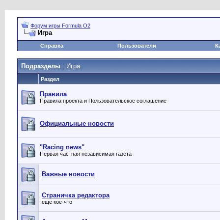
Форум игры Formula O2
Игра
Справка
Пользователи
К
Подразделы
: Игра
Раздел
Правила
Правила проекта и Пользовательское соглашение
Официальные новости
"Racing news"
Первая частная независимая газета
Важные новости
Страничка редактора
еще кое-что