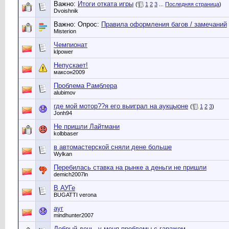
Важно:
Итоги отката игры
(
1
2
3
...
Последняя страница
)
Dvoishnik
Важно: Опрос:
Правила оформления багов / замечаний
Misterion
Чемпионат
klpower
Непускает!
максон2009
Проблема Рамблера
alubimov
где мой мотор??я его выиграл на аукцыоне
(
1
2
3
)
Jonh94
Не пришли Лайтмани
kolbbaser
в автомастерской сняли дене больше
Wylkan
Перебилась ставка на рынке а деньги не пришли
demich2007ln
В АУГе
BUGATTI verona
ауг
mindhunter2007
Добрый день, у меня проблемы с гаражом.