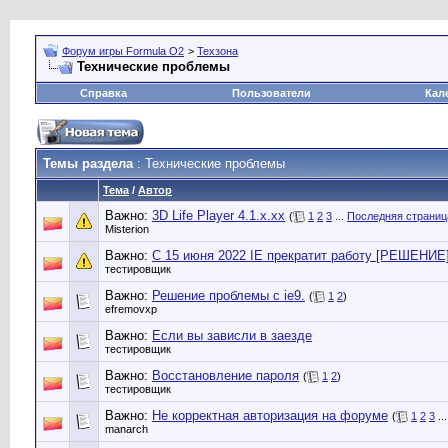
Форум игры Formula O2
>
Техзона
Технические проблемы
Справка
Пользователи
Кал
Темы раздела
: Технические проблемы
Тема
/
Автор
Важно:
3D Life Player 4.1.x.xx
(
1
2
3
...
Последняя страниц
Misterion
Важно:
С 15 июня 2022 IE прекратит работу [РЕШЕНИЕ
тестировщик
Важно:
Решение проблемы с ie9.
(
1
2
)
efremovxp
Важно:
Если вы зависли в заезде
тестировщик
Важно:
Восстановление пароля
(
1
2
)
тестировщик
Важно:
Не корректная авторизация на форуме
(
1
2
3
..
manarch