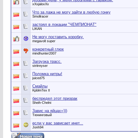
xXxjaloxXx
Что за лажа не могу зайти в любую гонку
Smollracer
застрял в локации "ЧЕМПИОНАТ"
LIKAN
Не могу поставить коробку.
megavolt super
конкретный глюк
mindhunter2007
Загрузка трасс.
stritreyser
Поломка нитры!
juiced75
Смайлы
KpblmTex II
беспредел этот призрак
Sheih-Chelni
Завис на яйцах=)))
Тюнинговый
если у вас зависает инет...
Jonh94