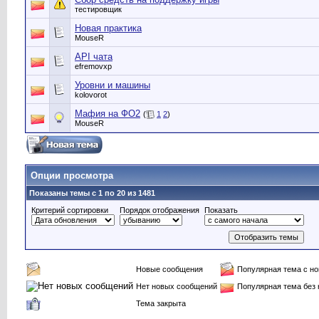
тестировщик
Новая практика
MouseR
API чата
efremovxp
Уровни и машины
kolovorot
Мафия на ФО2
(
1
2
)
MouseR
Опции просмотра
Показаны темы с 1 по 20 из 1481
Критерий сортировки
Порядок отображения
Показать
Новые сообщения
Популярная тема с н
Нет новых сообщений
Популярная тема без
Тема закрыта