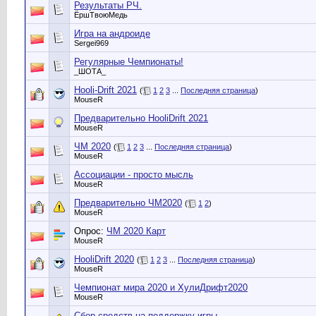
Результаты РЧ.
ЁршТвоюМедь
Игра на андроиде
Sergei969
Регулярные Чемпионаты!
_ШОТА_
Hooli-Drift 2021
(
1
2
3
...
Последняя страница
)
MouseR
Предварительно HooliDrift 2021
MouseR
ЧМ 2020
(
1
2
3
...
Последняя страница
)
MouseR
Ассоциации - просто мысль
MouseR
Предварительно ЧМ2020
(
1
2
)
MouseR
Опрос:
ЧМ 2020 Карт
MouseR
HooliDrift 2020
(
1
2
3
...
Последняя страница
)
MouseR
Чемпионат мира 2020 и ХулиДрифт2020
MouseR
Сбор средств на поддержку игры