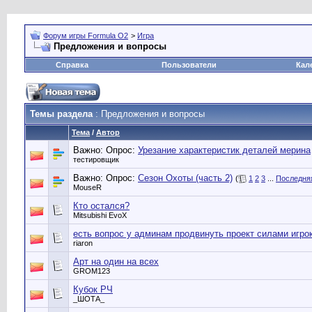
Форум игры Formula O2
>
Игра
Предложения и вопросы
Справка
Пользователи
Кал
Темы раздела
: Предложения и вопросы
Тема
/
Автор
Важно: Опрос:
Урезание характеристик деталей мерина
тестировщик
Важно: Опрос:
Сезон Охоты (часть 2)
(
1
2
3
...
Последня
MouseR
Кто остался?
Mitsubishi EvoX
есть вопрос у админам продвинуть проект силами игро
riaron
Арт на один на всех
GROM123
Кубок РЧ
_ШОТА_