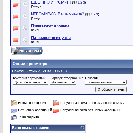
ЕЩЕ ПРО ИГРОМИР!
(
1
2
3
)
[Sonya]
ИГРОМИР-06! Ваше мнение?
(
1
2
3
)
[Sonya]
Принимаются заявки
askar
Пятничные покатушки
askar
Опции просмотра
Показаны темы с 121 по 130 из 130
Критерий сортировки
Порядок отображения
Показать
Новые сообщения
Популярная тема с новыми сообщениями
Нет новых сообщений
Популярная тема без новых сообщений
Тема закрыта
Ваши права в разделе