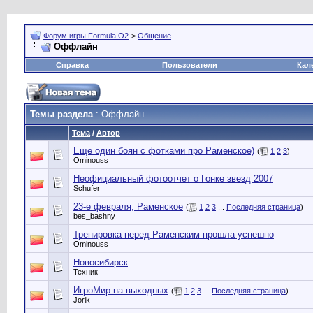
Форум игры Formula O2
>
Общение
Оффлайн
Справка
Пользователи
Кал
Темы раздела
: Оффлайн
Тема
/
Автор
Еще один боян с фотками про Раменское)
(
1
2
3
)
Ominouss
Неофициальный фотоотчет о Гонке звезд 2007
Schufer
23-е февраля, Раменское
(
1
2
3
...
Последняя страница
)
bes_bashny
Тренировка перед Раменским прошла успешно
Ominouss
Новосибирск
Техник
ИгроМир на выходных
(
1
2
3
...
Последняя страница
)
Jorik