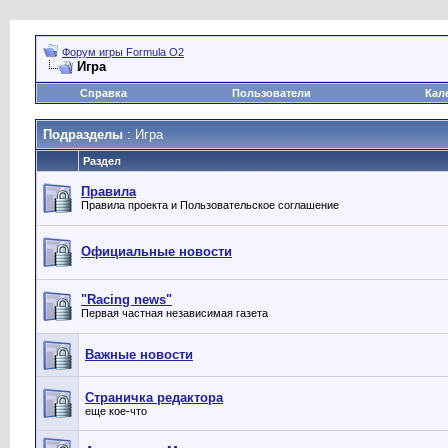
Форум игры Formula O2
Игра
Справка
Пользователи
Кал
Подразделы
: Игра
Раздел
Правила
Правила проекта и Пользовательское соглашение
Официальные новости
"Racing news"
Первая частная независимая газета
Важные новости
Страничка редактора
еще кое-что