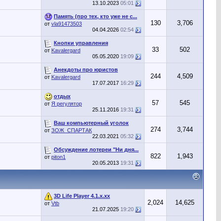
13.10.2023
05:01
Память (про тех, кто уже не с...
130
3,706
от
vla91473503
04.04.2026
02:54
Кнопки управления
33
502
от
Kavalergard
05.05.2020
19:09
Анекдоты про юристов
244
4,509
от
Kavalergard
17.07.2017
16:29
отдых
57
545
от
Я регулятор
25.11.2016
19:31
Ваш компьютерный уголок
274
3,744
от
ЗОЖ_СПАРТАК
22.03.2021
05:32
Обсуждение лотереи "Ни дня...
822
1,943
от
piton1
20.05.2013
19:31
3D Life Player 4.1.x.xx
2,024
14,625
от
Vtb
21.07.2025
19:20