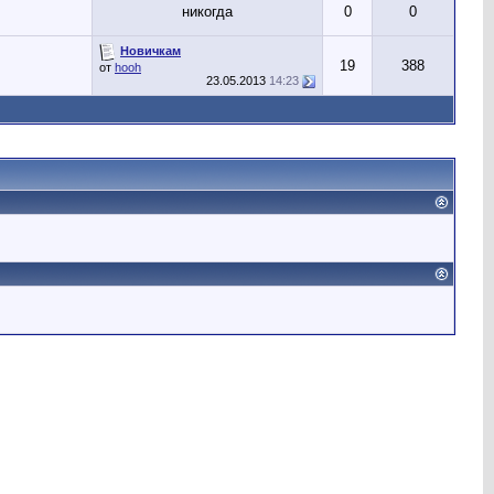
никогда
0
0
Новичкам
19
388
от
hooh
23.05.2013
14:23