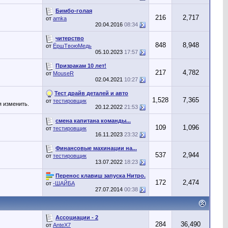
Бимбо-голая
216
2,717
от
amka
20.04.2016
08:34
читерство
848
8,948
от
ЁршТвоюМедь
05.10.2023
17:57
Призракам 10 лет!
217
4,782
от
MouseR
02.04.2021
10:27
Тест драйв деталей и авто
1,528
7,365
от
тестировщик
я изменить.
20.12.2022
21:53
смена капитана команды...
109
1,096
от
тестировщик
16.11.2023
23:32
Финансовые махинации на...
537
2,944
от
тестировщик
13.07.2022
18:23
Перенос клавиш запуска Нитро.
172
2,474
от
-ШАЙБА
27.07.2014
00:38
Ассоциации - 2
284
36,490
от
AnteX7