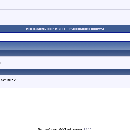
Все разделы прочитаны
Руководство форума
4.
астники: 2
Часовой пояс GMT +4, время:
22:20
.