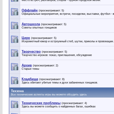
Место встреч, разговоров, споров - бурной городской жизни.
Оффлайн
(просматривают: 5)
Официальные мероприятия, встречи, посиделки, выставки, футбол - 
Автошкола
(просматривают: 5)
Советы опытных гонщиков
Цирк
(просматривают: 5)
Искрометный юмор и остроумный стеб, шутки, приколы и провокации.
Творчество
(просматривают: 5)
Творчество игроков: показ, приглашения, обсуждение
Архив
(просматривают: 2)
Старые темы
Кладбище
(просматривают: 8)
Здесь обитают убитые темы и духи забаненных гонщиков.
Техзона
Все технические аспекты игры вы можете обсудить здесь
Технические проблемы
(просматривают: 4)
Здесь вы можете сообщить о найденных багах, ошибках