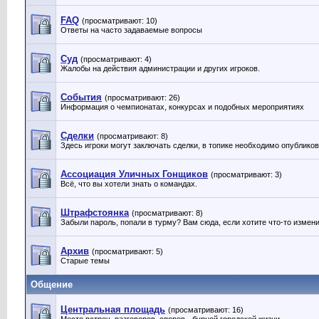
FAQ
(просматривают: 10)
Ответы на часто задаваемые вопросы
Суд
(просматривают: 4)
Жалобы на действия администрации и других игроков.
События
(просматривают: 26)
Информация о чемпионатах, конкурсах и подобных мероприятиях
Сделки
(просматривают: 8)
Здесь игроки могут заключать сделки, в топике необходимо опублико
Ассоциация Уличных Гонщиков
(просматривают: 3)
Всё, что вы хотели знать о командах.
Штрафстоянка
(просматривают: 8)
Забыли пароль, попали в турму? Вам сюда, если хотите что-то измен
Архив
(просматривают: 5)
Старые темы
Общение
Центральная площадь
(просматривают: 16)