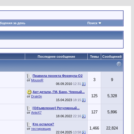
бщения за день
Поиск
Последнее сообщение
Темы
Сообщений
Правила проекта Формула-О2
3
9
от
MouseR
06.09.2010
12:31
Арт детали, ГМ, Банк, Черный...
125
5,328
от
Drak0n
15.04.2023
18:15
[Объявление] Регулярный...
127
5,896
от
AnteX7
18.06.2022
22:16
Кто остался?
1,466
22,824
от
тестировщик
22.04.2025
13:58