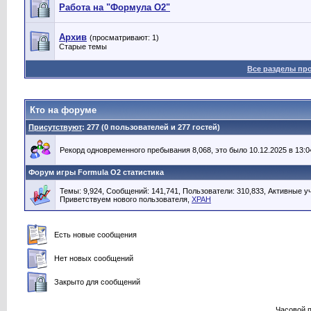
Работа на "Формула О2"
Архив
(просматривают: 1)
Старые темы
Все разделы пр
Кто на форуме
Присутствуют
: 277 (0 пользователей и 277 гостей)
Рекорд одновременного пребывания 8,068, это было 10.12.2025 в 13:0
Форум игры Formula O2 статистика
Темы: 9,924, Сообщений: 141,741, Пользователи: 310,833,
Активные уч
Приветствуем нового пользователя,
XPAH
Есть новые сообщения
Нет новых сообщений
Закрыто для сообщений
Часовой 