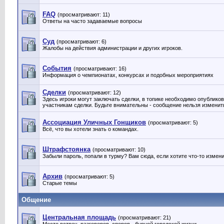
FAQ
(просматривают: 11)
Ответы на часто задаваемые вопросы
Суд
(просматривают: 6)
Жалобы на действия администрации и других игроков.
События
(просматривают: 16)
Информация о чемпионатах, конкурсах и подобных мероприятиях
Сделки
(просматривают: 12)
Здесь игроки могут заключать сделки, в топике необходимо опубликов
участникам сделки. Будьте внимательны - сообщение нельзя изменит
Ассоциация Уличных Гонщиков
(просматривают: 5)
Всё, что вы хотели знать о командах.
Штрафстоянка
(просматривают: 10)
Забыли пароль, попали в турму? Вам сюда, если хотите что-то измен
Архив
(просматривают: 5)
Старые темы
Общение
Центральная площадь
(просматривают: 21)