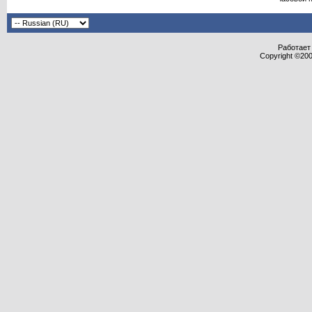
Работает 
Copyright ©2000