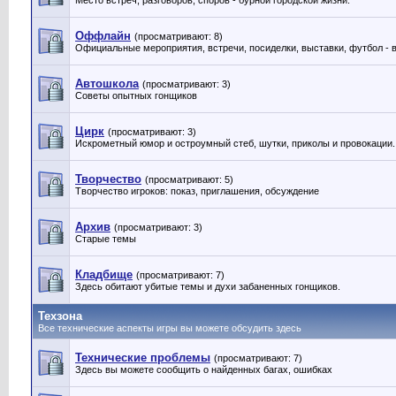
Место встреч, разговоров, споров - бурной городской жизни.
Оффлайн
(просматривают: 8)
Официальные мероприятия, встречи, посиделки, выставки, футбол - 
Автошкола
(просматривают: 3)
Советы опытных гонщиков
Цирк
(просматривают: 3)
Искрометный юмор и остроумный стеб, шутки, приколы и провокации.
Творчество
(просматривают: 5)
Творчество игроков: показ, приглашения, обсуждение
Архив
(просматривают: 3)
Старые темы
Кладбище
(просматривают: 7)
Здесь обитают убитые темы и духи забаненных гонщиков.
Техзона
Все технические аспекты игры вы можете обсудить здесь
Технические проблемы
(просматривают: 7)
Здесь вы можете сообщить о найденных багах, ошибках