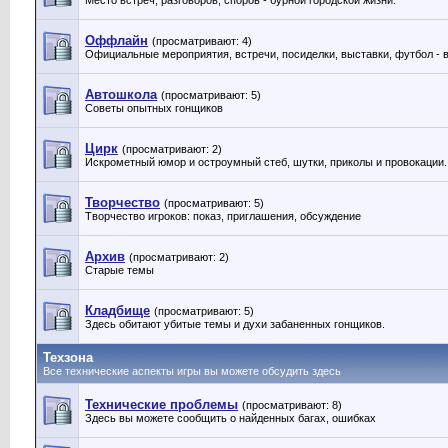
Место встреч, разговоров, споров - бурной городской жизни.
Оффлайн
(просматривают: 4)
Официальные мероприятия, встречи, посиделки, выставки, футбол - 
Автошкола
(просматривают: 5)
Советы опытных гонщиков
Цирк
(просматривают: 2)
Искрометный юмор и остроумный стеб, шутки, приколы и провокации.
Творчество
(просматривают: 5)
Творчество игроков: показ, приглашения, обсуждение
Архив
(просматривают: 2)
Старые темы
Кладбище
(просматривают: 5)
Здесь обитают убитые темы и духи забаненных гонщиков.
Техзона
Все технические аспекты игры вы можете обсудить здесь
Технические проблемы
(просматривают: 8)
Здесь вы можете сообщить о найденных багах, ошибках