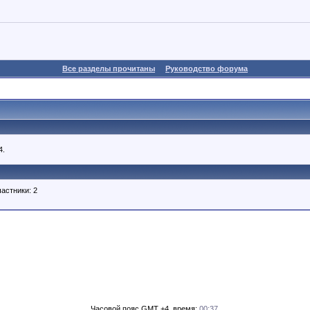
Все разделы прочитаны
Руководство форума
4.
астники: 2
Часовой пояс GMT +4, время:
00:37
.