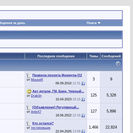
бщения за день
Поиск
Последнее сообщение
Темы
Сообщений
Правила проекта Формула-О2
3
9
от
MouseR
06.09.2010
12:31
Арт детали, ГМ, Банк, Черный...
125
5,328
от
Drak0n
15.04.2023
18:15
[Объявление] Регулярный...
127
5,896
от
AnteX7
18.06.2022
22:16
Кто остался?
1,466
22,824
от
тестировщик
22.04.2025
13:58