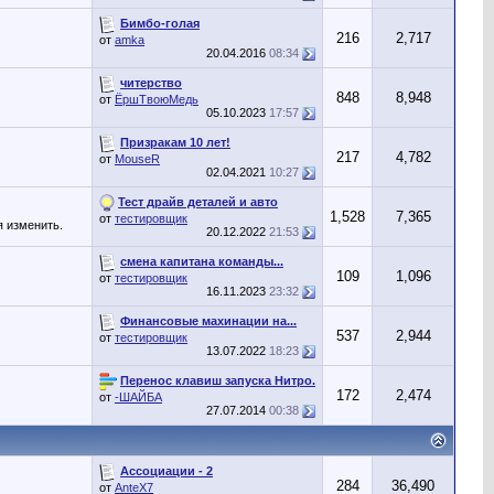
Бимбо-голая
216
2,717
от
amka
20.04.2016
08:34
читерство
848
8,948
от
ЁршТвоюМедь
05.10.2023
17:57
Призракам 10 лет!
217
4,782
от
MouseR
02.04.2021
10:27
Тест драйв деталей и авто
1,528
7,365
от
тестировщик
я изменить.
20.12.2022
21:53
смена капитана команды...
109
1,096
от
тестировщик
16.11.2023
23:32
Финансовые махинации на...
537
2,944
от
тестировщик
13.07.2022
18:23
Перенос клавиш запуска Нитро.
172
2,474
от
-ШАЙБА
27.07.2014
00:38
Ассоциации - 2
284
36,490
от
AnteX7