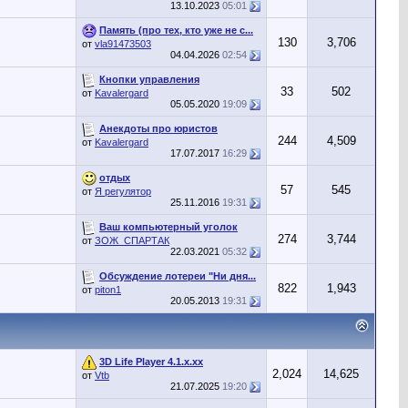
13.10.2023
05:01
Память (про тех, кто уже не с...
130
3,706
от
vla91473503
04.04.2026
02:54
Кнопки управления
33
502
от
Kavalergard
05.05.2020
19:09
Анекдоты про юристов
244
4,509
от
Kavalergard
17.07.2017
16:29
отдых
57
545
от
Я регулятор
25.11.2016
19:31
Ваш компьютерный уголок
274
3,744
от
ЗОЖ_СПАРТАК
22.03.2021
05:32
Обсуждение лотереи "Ни дня...
822
1,943
от
piton1
20.05.2013
19:31
3D Life Player 4.1.x.xx
2,024
14,625
от
Vtb
21.07.2025
19:20