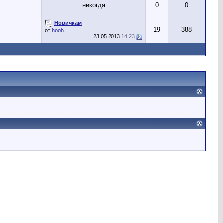
никогда
0
0
Новичкам
19
388
от
hooh
23.05.2013
14:23