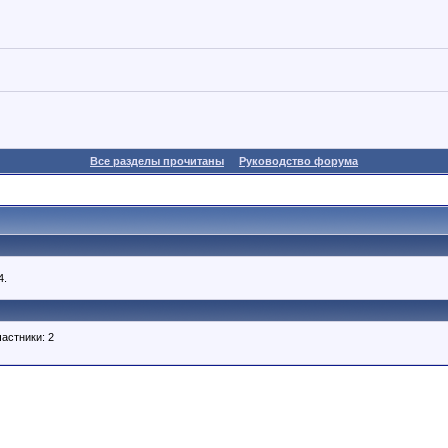
Все разделы прочитаны
Руководство форума
4.
астники: 2