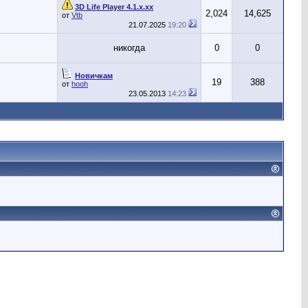
3D Life Player 4.1.x.xx
2,024
14,625
от
Vtb
21.07.2025
19:20
никогда
0
0
Новичкам
19
388
от
hooh
23.05.2013
14:23