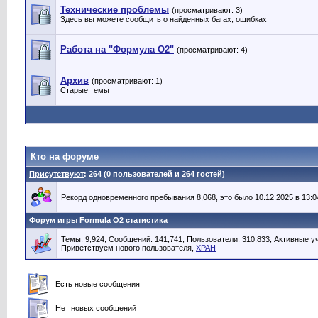
Технические проблемы
(просматривают: 3)
Здесь вы можете сообщить о найденных багах, ошибках
Работа на "Формула О2"
(просматривают: 4)
Архив
(просматривают: 1)
Старые темы
Кто на форуме
Присутствуют
: 264 (0 пользователей и 264 гостей)
Рекорд одновременного пребывания 8,068, это было 10.12.2025 в 13:0
Форум игры Formula O2 статистика
Темы: 9,924, Сообщений: 141,741, Пользователи: 310,833,
Активные уч
Приветствуем нового пользователя,
XPAH
Есть новые сообщения
Нет новых сообщений