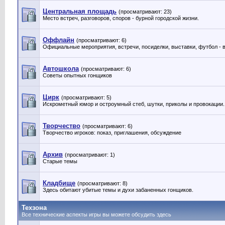
Центральная площадь
(просматривают: 23)
Место встреч, разговоров, споров - бурной городской жизни.
Оффлайн
(просматривают: 6)
Официальные мероприятия, встречи, посиделки, выставки, футбол - 
Автошкола
(просматривают: 6)
Советы опытных гонщиков
Цирк
(просматривают: 5)
Искрометный юмор и остроумный стеб, шутки, приколы и провокации.
Творчество
(просматривают: 6)
Творчество игроков: показ, приглашения, обсуждение
Архив
(просматривают: 1)
Старые темы
Кладбище
(просматривают: 8)
Здесь обитают убитые темы и духи забаненных гонщиков.
Техзона
Все технические аспекты игры вы можете обсудить здесь