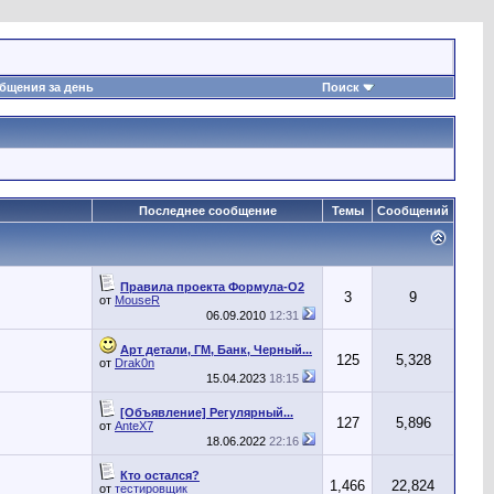
бщения за день
Поиск
Последнее сообщение
Темы
Сообщений
Правила проекта Формула-О2
3
9
от
MouseR
06.09.2010
12:31
Арт детали, ГМ, Банк, Черный...
125
5,328
от
Drak0n
15.04.2023
18:15
[Объявление] Регулярный...
127
5,896
от
AnteX7
18.06.2022
22:16
Кто остался?
1,466
22,824
от
тестировщик