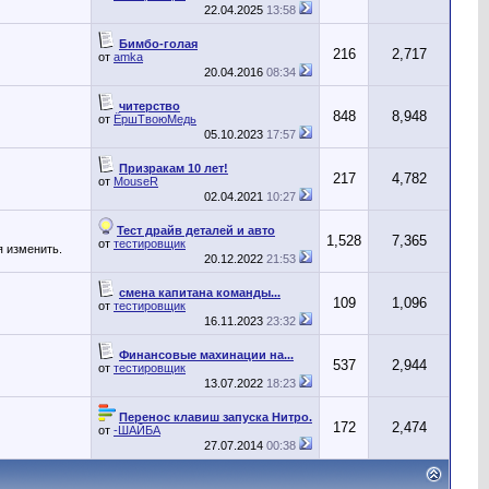
22.04.2025
13:58
Бимбо-голая
216
2,717
от
amka
20.04.2016
08:34
читерство
848
8,948
от
ЁршТвоюМедь
05.10.2023
17:57
Призракам 10 лет!
217
4,782
от
MouseR
02.04.2021
10:27
Тест драйв деталей и авто
1,528
7,365
от
тестировщик
я изменить.
20.12.2022
21:53
смена капитана команды...
109
1,096
от
тестировщик
16.11.2023
23:32
Финансовые махинации на...
537
2,944
от
тестировщик
13.07.2022
18:23
Перенос клавиш запуска Нитро.
172
2,474
от
-ШАЙБА
27.07.2014
00:38