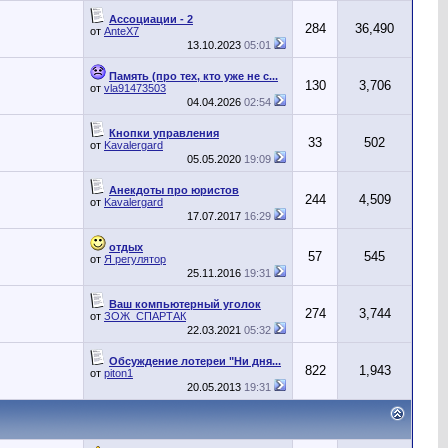
Ассоциации - 2
284
36,490
от
AnteX7
13.10.2023
05:01
Память (про тех, кто уже не с...
130
3,706
от
vla91473503
04.04.2026
02:54
Кнопки управления
33
502
от
Kavalergard
05.05.2020
19:09
Анекдоты про юристов
244
4,509
от
Kavalergard
17.07.2017
16:29
отдых
57
545
от
Я регулятор
25.11.2016
19:31
Ваш компьютерный уголок
274
3,744
от
ЗОЖ_СПАРТАК
22.03.2021
05:32
Обсуждение лотереи "Ни дня...
822
1,943
от
piton1
20.05.2013
19:31