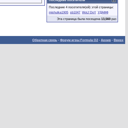
Последние посетители
Последние 4 посетителя(ей) этой страницы:
mishutka1905
sb1047
WoLf DoY
УДАФФ
Эта страница была посещена
13,560
раз
Обратная связь
-
Форум игры Formula O2
-
Архив
-
Вверх