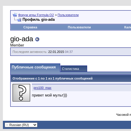
Форум игры Formula O2
>
Пользователи
Профиль gio-ada
Справка
Пользователи
Кал
gio-ada
Member
Последняя активность:
22.01.2015
04:37
Публичные сообщения
Статистика
Отображение с 1 по
1
из
1
публичных сообщений
pro100_max
привет мой мульт)))
Часовой 