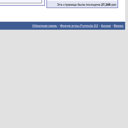
Эта страница была посещена
27,166
раз
Обратная связь
-
Форум игры Formula O2
-
Архив
-
Вверх