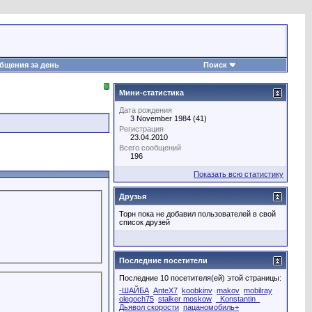
бщения за день
Поиск
Мини-статистика
Дата рождения
3 November 1984 (41)
Регистрация
23.04.2010
Всего сообщений
196
Показать всю статистику
Друзья
Торн пока не добавил пользователей в свой
список друзей
Последние посетители
Последние 10 посетителя(ей) этой страницы:
-ШАЙБА
AnteX7
koobkinv
makov
mobilray
olegoch75
stalker moskow
_Konstantin_
Дьявол скорости
пацаномобиль+