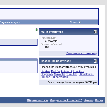
бщения за день
Поиск
Мини-статистика
Регистрация
27.02.2014
Всего сообщений
168
Показать всю статистику
Последние посетители
Последние 10 посетителя(ей) этой страницы:
ctro4ka
Drak0n
kolovorot
koobkinv
olegoch75
Slavon06
yura2010
_Konstantin_
_ШОТА_
Я регулятор
Эта страница была посещена
48,711
раз
Обратная связь
-
Форум игры Formula O2
-
Архив
-
Вверх