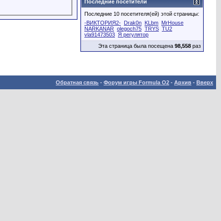
Последние посетители
Последние 10 посетителя(ей) этой страницы:
-ВИКТОРИЯ2-
Drak0n
KLbm
MrHouse
NARKANAR
olegoch75
TRYS
TU2
vla91473503
Я регулятор
Эта страница была посещена
98,558
раз
Обратная связь
-
Форум игры Formula O2
-
Архив
-
Вверх