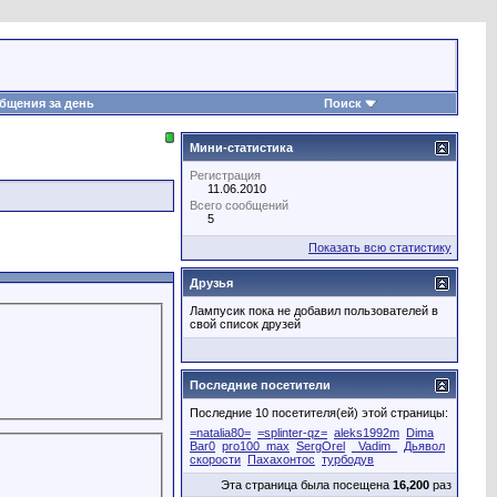
бщения за день
Поиск
Мини-статистика
Регистрация
11.06.2010
Всего сообщений
5
Показать всю статистику
Друзья
Лампусик пока не добавил пользователей в
свой список друзей
Последние посетители
Последние 10 посетителя(ей) этой страницы:
=natalia80=
=splinter-qz=
aleks1992m
Dima
Bar0
pro100_max
SergOrel
_Vadim_
Дьявол
скорости
Пахахонтос
турбодув
Эта страница была посещена
16,200
раз