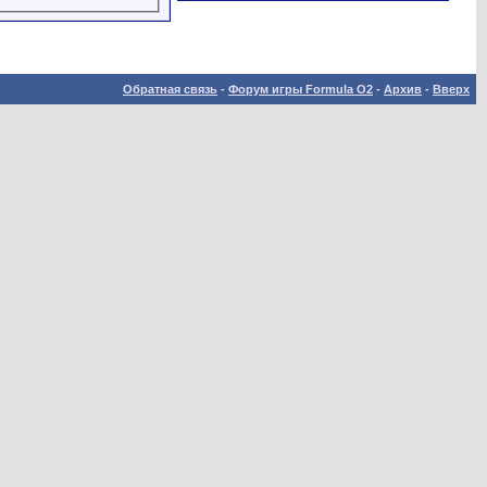
Обратная связь
-
Форум игры Formula O2
-
Архив
-
Вверх