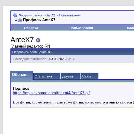
Форум игры Formula O2
>
Пользователи
Профиль AnteX7
Справка
Пользователи
Кал
AnteX7
Главный редактор RN
Отправить сообщение
Последняя активность:
03.08.2026
03:14
Обо мне
Статистика
Друзья
Связь
Подпись
https://mynickname.com/forumt4/AnteX7.gif
Всё фигня, кроме пчёл, пчёлы тоже фигня, но их много и они кусаются