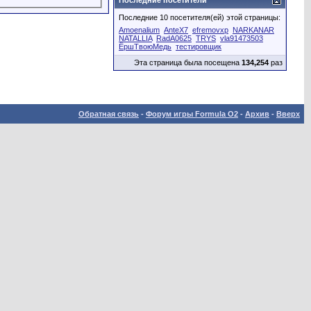
Последние посетители
Последние 10 посетителя(ей) этой страницы:
Amoenalium
AnteX7
efremovxp
NARKANAR
NATALLIA
RadA0625
TRYS
vla91473503
ЁршТвоюМедь
тестировщик
Эта страница была посещена
134,254
раз
Обратная связь
-
Форум игры Formula O2
-
Архив
-
Вверх