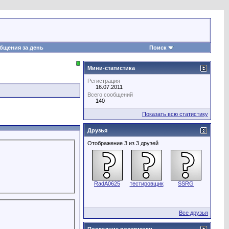
бщения за день
Поиск
Мини-статистика
Регистрация
16.07.2011
Всего сообщений
140
Показать всю статистику
Друзья
Отображение 3 из 3 друзей
RadA0625
тестировщик
SSRG
Все друзья