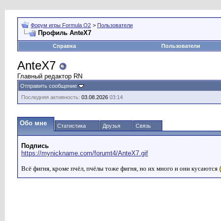
Форум игры Formula O2
>
Пользователи
Профиль AnteX7
Справка
Пользователи
AnteX7
Главный редактор RN
Отправить сообщение
Последняя активность:
03.08.2026
03:14
Обо мне
Статистика
Друзья
Связь
Подпись
https://mynickname.com/forumt4/AnteX7.gif
Всё фигня, кроме пчёл, пчёлы тоже фигня, но их много и они кусаются