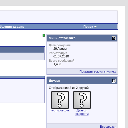
бщения за день
Поиск
Мини-статистика
Дата рождения
29 August
Регистрация
01.07.2010
Всего сообщений
1,433
Показать всю статистику
Друзья
Отображение 2 из 2 друзей
тестировщик
Дьявол
скорости
Все друзья