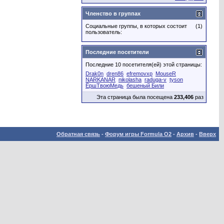
Членство в группах
Социальные группы, в которых состоит
(1)
пользователь:
Последние посетители
Последние 10 посетителя(ей) этой страницы:
Drak0n
dren86
efremovxp
MouseR
NARKANAR
nikolasha
raduga-v
tyson
ЁршТвоюМедь
бешеный Били
Эта страница была посещена
233,406
раз
Обратная связь
-
Форум игры Formula O2
-
Архив
-
Вверх