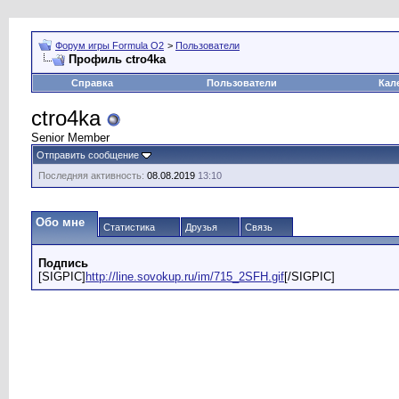
Форум игры Formula O2
>
Пользователи
Профиль ctro4ka
Справка
Пользователи
Кал
ctro4ka
Senior Member
Отправить сообщение
Последняя активность:
08.08.2019
13:10
Обо мне
Статистика
Друзья
Связь
Подпись
[SIGPIC]
http://line.sovokup.ru/im/715_2SFH.gif
[/SIGPIC]