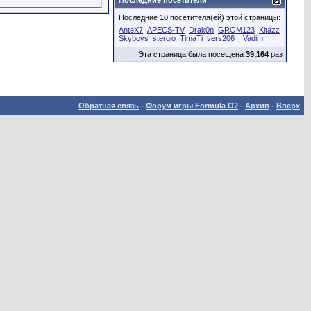
Последние посетители
Последние 10 посетителя(ей) этой страницы:
AnteX7
APECS-TV
Drak0n
GROM123
Kitazz
Skyboys
stergio
TimaTi
vers206
_Vadim_
Эта страница была посещена
39,164
раз
Обратная связь
-
Форум игры Formula O2
-
Архив
-
Вверх