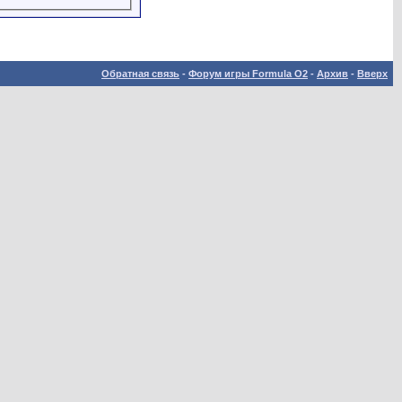
Обратная связь
-
Форум игры Formula O2
-
Архив
-
Вверх