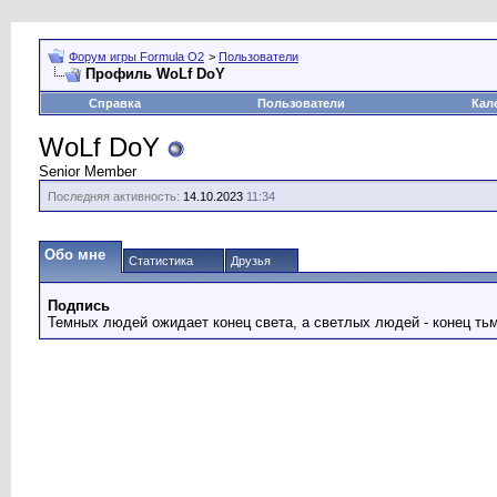
Форум игры Formula O2
>
Пользователи
Профиль WoLf DoY
Справка
Пользователи
Кал
WoLf DoY
Senior Member
Последняя активность:
14.10.2023
11:34
Обо мне
Статистика
Друзья
Подпись
Темных людей ожидает конец света, а светлых людей - конец ть