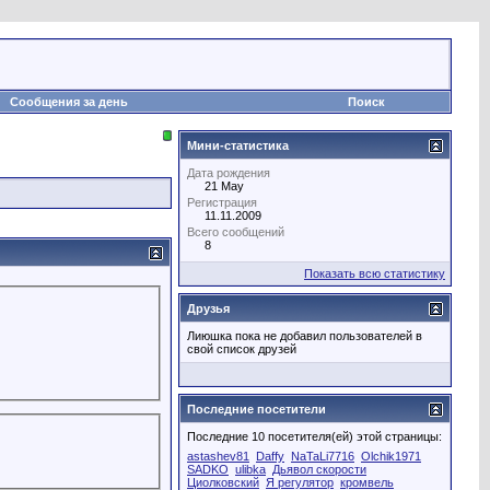
Сообщения за день
Поиск
Мини-статистика
Дата рождения
21 May
Регистрация
11.11.2009
Всего сообщений
8
Показать всю статистику
Друзья
Лиюшка пока не добавил пользователей в
свой список друзей
Последние посетители
Последние 10 посетителя(ей) этой страницы:
astashev81
Daffy
NaTaLi7716
Olchik1971
SADKO
ulibka
Дьявол скорости
Циолковский
Я регулятор
кромвель