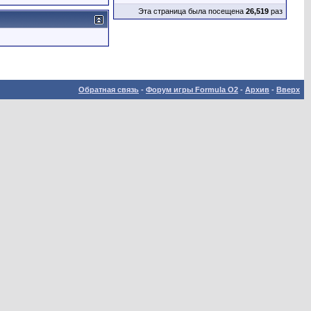
Эта страница была посещена
26,519
раз
Обратная связь
-
Форум игры Formula O2
-
Архив
-
Вверх