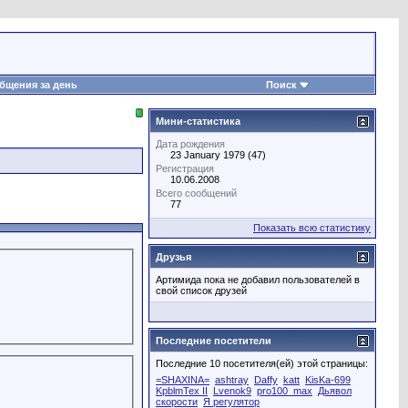
бщения за день
Поиск
Мини-статистика
Дата рождения
23 January 1979 (47)
Регистрация
10.06.2008
Всего сообщений
77
Показать всю статистику
Друзья
Артимида пока не добавил пользователей в
свой список друзей
Последние посетители
Последние 10 посетителя(ей) этой страницы:
=SHAXINA=
ashtray
Daffy
katt
KisKa-699
KpblmTex II
Lvenok9
pro100_max
Дьявол
скорости
Я регулятор