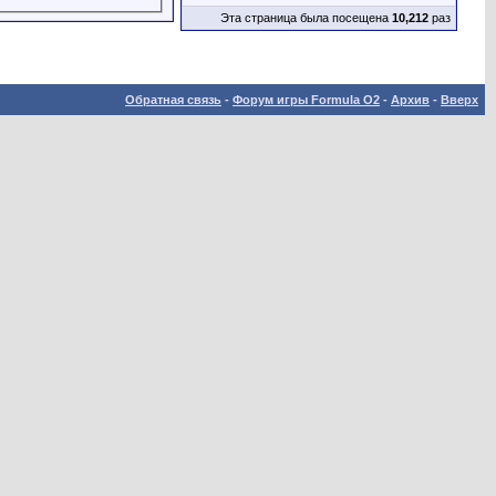
Эта страница была посещена
10,212
раз
Обратная связь
-
Форум игры Formula O2
-
Архив
-
Вверх