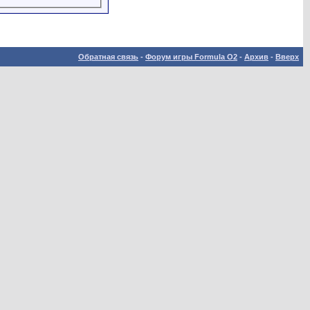
Обратная связь
-
Форум игры Formula O2
-
Архив
-
Вверх