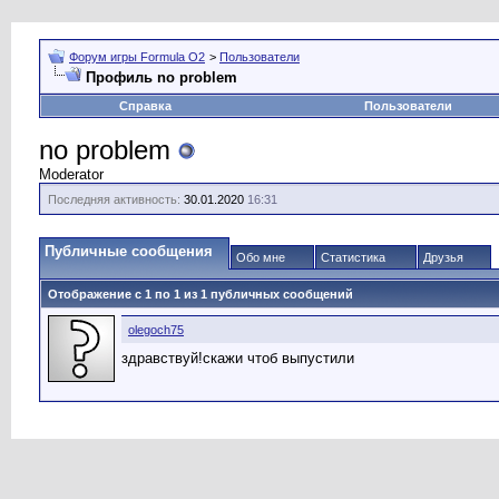
Форум игры Formula O2
>
Пользователи
Профиль no problem
Справка
Пользователи
no problem
Moderator
Последняя активность:
30.01.2020
16:31
Публичные сообщения
Обо мне
Статистика
Друзья
Отображение с 1 по
1
из
1
публичных сообщений
olegoch75
здравствуй!скажи чтоб выпустили