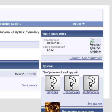
бщения за день
Поиск
Мини-статистика
Регистрация
10.06.2008
Всего сообщений
1,422
Показать всю статистику
Друзья
Отображение 4 из 4 друзей
15.02.2013
19:10
Весь диалог
tanyshka
Циолковский
тестировщик
Все друзья
Последние посетители