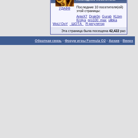
Последние 10 посетителя(ей)
УДАФФ
этой страницы:
AnteX7
Drak0n
Gurab
KLbm
Krolya
pro100_max
ulibka
WoLf DoY
_ШОТА_
Я регулятор
Эта страница была посещена
42,422
раз
Обратная связь
-
Форум игры Formula O2
-
Архив
-
Вверх