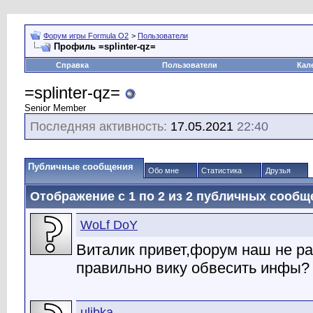
Форум игры Formula O2
>
Пользователи
Профиль =splinter-qz=
Справка
Пользователи
Кал
=splinter-qz=
Senior Member
Последняя активность:
17.05.2021
22:40
Публичные сообщения
Обо мне
Статистика
Друзья
Отображение с 1 по
2
из
2
публичных сообщ
WoLf DoY
Виталик привет,форум наш не раб
правильно вику обвесить инфы?
ulibka