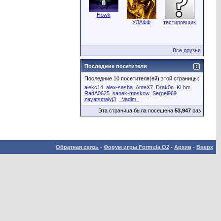
Howk
УДАФФ
тестировщик
Все друзья
Последние посетители
Последние 10 посетителя(ей) этой страницы:
alekc14
alex-sasha
AnteX7
Drak0n
KLbm
RadA0625
sanek-moskow
Sergei969
zayatsmalyj3
_Vadim_
Эта страница была посещена
53,947
раз
Обратная связь
-
Форум игры Formula O2
-
Архив
-
Вверх