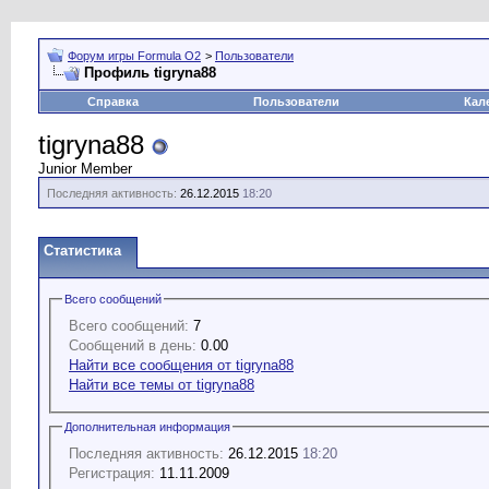
Форум игры Formula O2
>
Пользователи
Профиль tigryna88
Справка
Пользователи
Кал
tigryna88
Junior Member
Последняя активность:
26.12.2015
18:20
Статистика
Всего сообщений
Всего сообщений:
7
Сообщений в день:
0.00
Найти все сообщения от tigryna88
Найти все темы от tigryna88
Дополнительная информация
Последняя активность:
26.12.2015
18:20
Регистрация:
11.11.2009