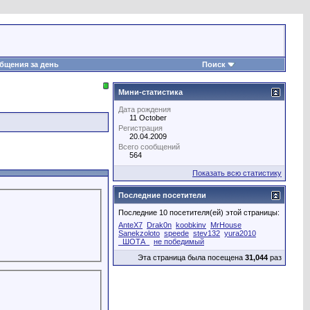
бщения за день
Поиск
Мини-статистика
Дата рождения
11 October
Регистрация
20.04.2009
Всего сообщений
564
Показать всю статистику
Последние посетители
Последние 10 посетителя(ей) этой страницы:
AnteX7
Drak0n
koobkinv
MrHouse
Sanekzoloto
speede
stev132
yura2010
_ШОТА_
не победимый
Эта страница была посещена
31,044
раз