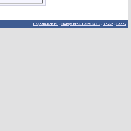
Обратная связь
-
Форум игры Formula O2
-
Архив
-
Вверх