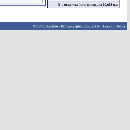
Эта страница была посещена
10,636
раз
Обратная связь
-
Форум игры Formula O2
-
Архив
-
Вверх