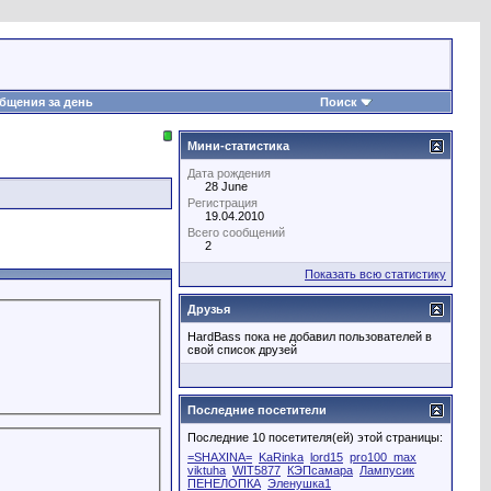
бщения за день
Поиск
Мини-статистика
Дата рождения
28 June
Регистрация
19.04.2010
Всего сообщений
2
Показать всю статистику
Друзья
HardBass пока не добавил пользователей в
свой список друзей
Последние посетители
Последние 10 посетителя(ей) этой страницы:
=SHAXINA=
KaRinka
lord15
pro100_max
viktuha
WIT5877
КЭПсамара
Лампусик
ПЕНЕЛОПКА
Эленушка1