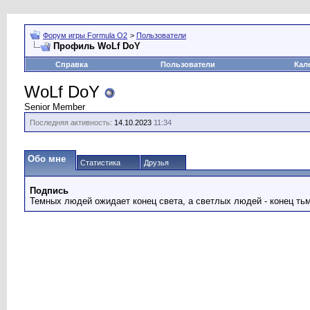
Форум игры Formula O2
>
Пользователи
Профиль WoLf DoY
Справка
Пользователи
Кал
WoLf DoY
Senior Member
Последняя активность:
14.10.2023
11:34
Обо мне
Статистика
Друзья
Подпись
Темных людей ожидает конец света, а светлых людей - конец ть