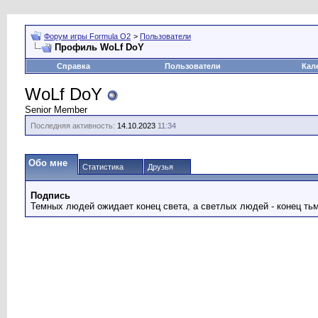
Форум игры Formula O2
>
Пользователи
Профиль WoLf DoY
Справка
Пользователи
Кал
WoLf DoY
Senior Member
Последняя активность:
14.10.2023
11:34
Обо мне
Статистика
Друзья
Подпись
Темных людей ожидает конец света, а светлых людей - конец ть