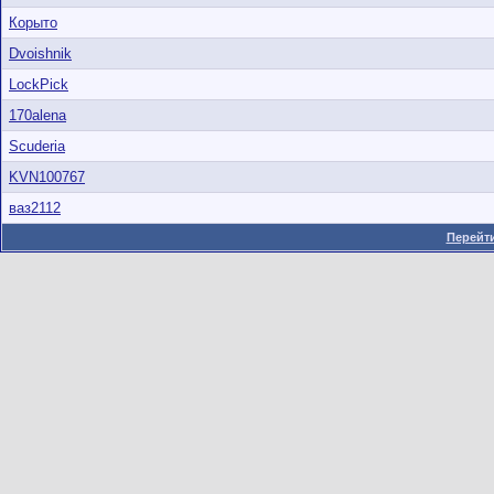
Корыто
Dvoishnik
LockPick
170alena
Scuderia
KVN100767
ваз2112
Перейти