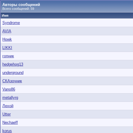
Авторы сообщений
Всего сообщений: 59
Имя
Syndrome
AVIA
Howk
LIKKI
гопник
hedgehog13
underground
СКАзочник
Vano86
metallyrg
Лехой
Utter
Nechaeff
korus