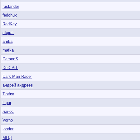
ruslander
fedchuk
RedKey
sfajrat
amka
mafka
DemonS
DeD PiT
Dark Man Racer
андрей андреев
Тюбик
Lipar
ланос
Vorno
jondor
МОД