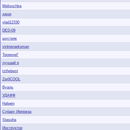
Melisochka
джоя
vlad12330
DED-09
шустряк
vintnenarkoman
ТроянчеГ
лучший я
tzthebest
Zer0COOL
Вуаль
УДАФФ
Halwen
Субару Импреза
Stasuha
Инструктор