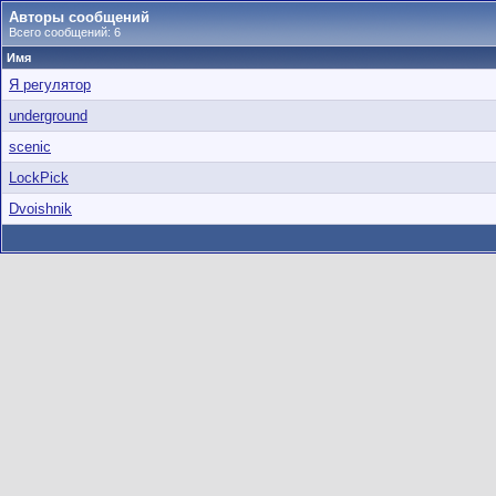
Авторы сообщений
Всего сообщений: 6
Имя
Я регулятор
underground
scenic
LockPick
Dvoishnik