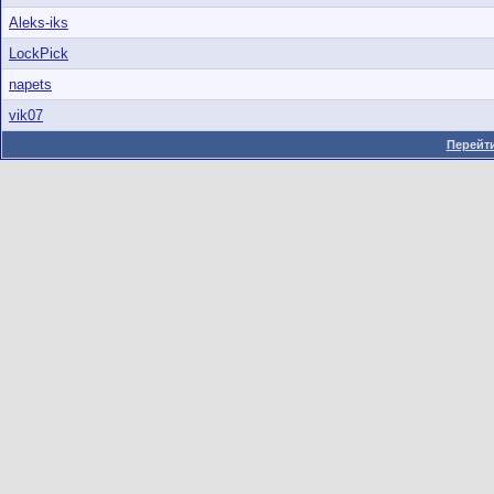
Aleks-iks
LockPick
napets
vik07
Перейти