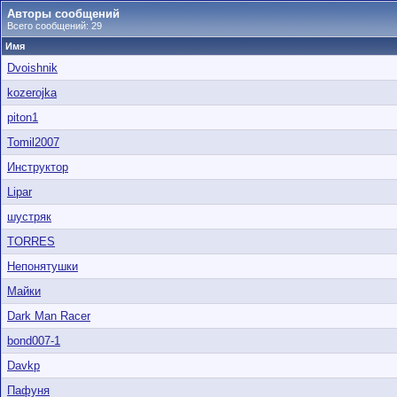
Авторы сообщений
Всего сообщений: 29
Имя
Dvoishnik
kozerojka
piton1
Tomil2007
Инструктор
Lipar
шустряк
TORRES
Непонятушки
Майки
Dark Man Racer
bond007-1
Davkp
Пафуня