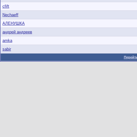
cfift
Nechaeff
АЛЕНУШКА
андрей андреев
amka
sabir
Перейти