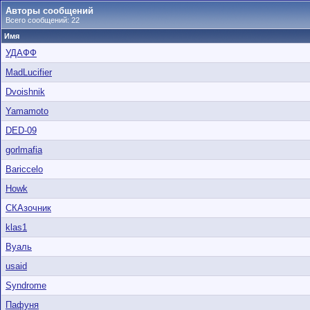
Авторы сообщений
Всего сообщений: 22
Имя
УДАФФ
MadLucifier
Dvoishnik
Yamamoto
DED-09
gorlmafia
Bariccelo
Howk
СКАзочник
klas1
Вуаль
usaid
Syndrome
Пафуня