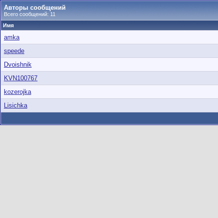
Авторы сообщений
Всего сообщений: 11
Имя
amka
speede
Dvoishnik
KVN100767
kozerojka
Lisichka