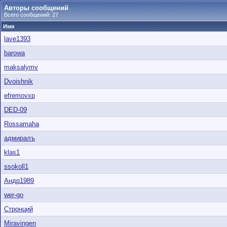
Авторы сообщений
Всего сообщений: 27
Имя
lave1393
barowa
maksalymv
Dvoishnik
efremovxp
DED-09
Rossamaha
адмиралъ
klas1
ssokoll1
Андр1989
wer-go
Стронций
Miravingen