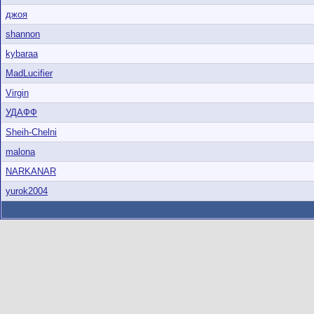
джоя
shannon
kybaraa
MadLucifier
Virgin
УДАФФ
Sheih-Chelni
malona
NARKANAR
yurok2004