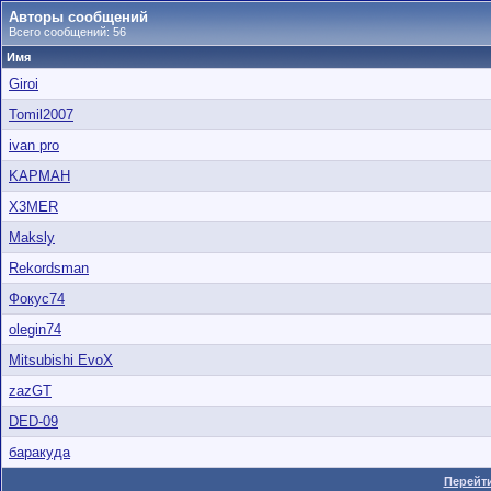
Авторы сообщений
Всего сообщений: 56
Имя
Giroi
Tomil2007
ivan pro
KAPMAH
X3MER
Maksly
Rekordsman
Фокус74
olegin74
Mitsubishi EvoX
zazGT
DED-09
баракуда
Перейти