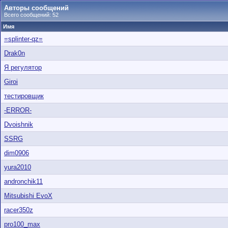
Авторы сообщений
Всего сообщений: 52
Имя
=splinter-qz=
Drak0n
Я регулятор
Giroi
тестировщик
-ERROR-
Dvoishnik
SSRG
dim0906
yura2010
andronchik11
Mitsubishi EvoX
racer350z
pro100_max