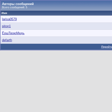
Авторы сообщений
Всего сообщений: 5
Имя
larisa0579
piton1
ЁршТвоюМедь
defarth
Перейти