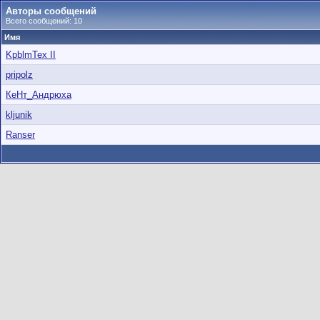
Авторы сообщений
Всего сообщений: 10
Имя
KpblmTex II
pripolz
КеНт_Андрюха
kljunik
Ranser