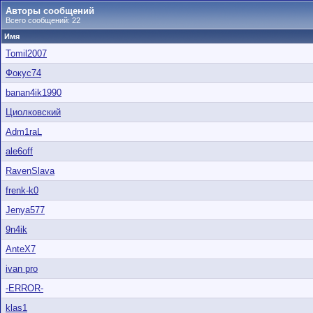
Авторы сообщений
Всего сообщений: 22
Имя
Tomil2007
Фокус74
banan4ik1990
Циолковский
Adm1raL
ale6off
RavenSlava
frenk-k0
Jenya577
9n4ik
AnteX7
ivan pro
-ERROR-
klas1