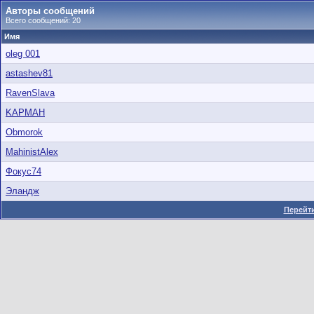
Авторы сообщений
Всего сообщений: 20
Имя
oleg 001
astashev81
RavenSlava
KAPMAH
Obmorok
MahinistAlex
Фокус74
Эландж
Перейти