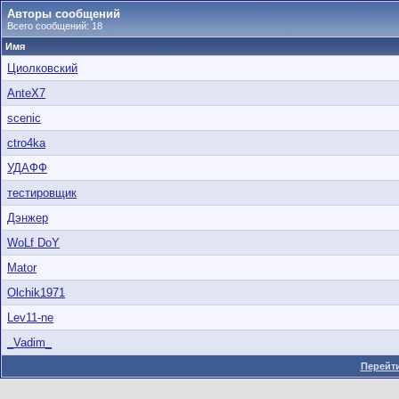
Авторы сообщений
Всего сообщений: 18
Имя
Циолковский
AnteX7
scenic
ctro4ka
УДАФФ
тестировщик
Дэнжер
WoLf DoY
Mator
Olchik1971
Lev11-ne
_Vadim_
Перейти