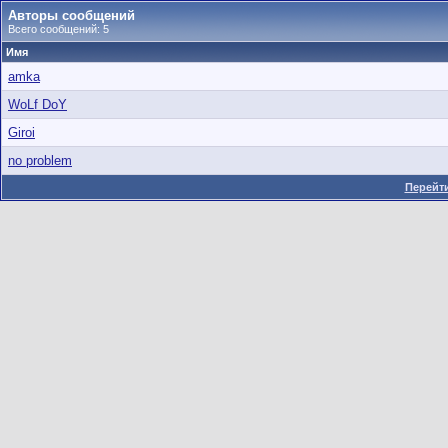
Авторы сообщений
Всего сообщений: 5
Имя
amka
WoLf DoY
Giroi
no problem
Перейти