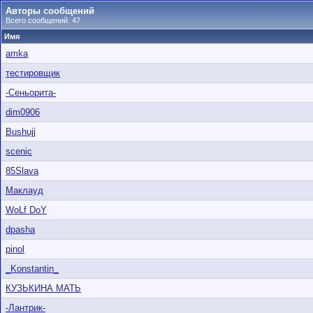
Авторы сообщений
Всего сообщений: 47
Имя
amka
тестировщик
-Сеньорита-
dim0906
Bushujj
scenic
85Slava
Маклауд
WoLf DoY
dpasha
pinol
_Konstantin_
КУЗЬКИНА МАТЬ
-Лантрик-