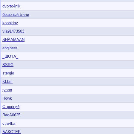
dvorto4nik
бешеный Били
koobkinv
vla91473503
SHAAMAAN
engineer
_ШОТА_
SSRG
stergio
KLbm
tyson
Howk
Стронций
RadA0625
ctro4ka
БАКСТЕР