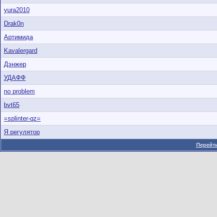
yura2010
Drak0n
Артимида
Kavalergard
Дэнжер
УДАФФ
no problem
bvt65
=splinter-qz=
Я регулятор
Перейти